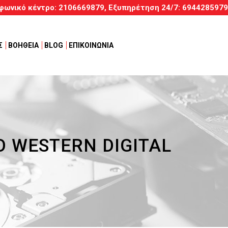
φωνικό κέντρο:
2106669879
, Εξυπηρέτηση
24/7
:
6944285979
Σ
ΒΟΗΘΕΙΑ
BLOG
ΕΠΙΚΟΙΝΩΝΙΑ
 WESTERN DIGITAL