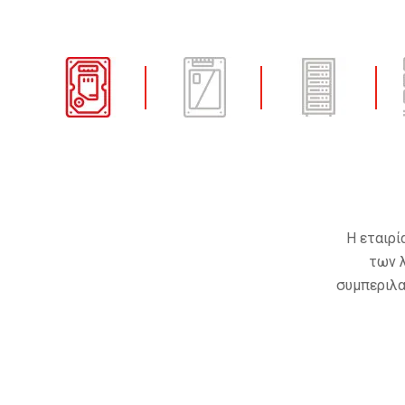
Η εταιρί
των 
συμπεριλ