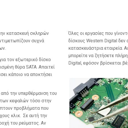
στην κατασκευή σκληρών
Όλες οι εργασίες που γίνον
αντιμετωπίζουν συχνά
δίσκους Western Digital δε
ων.
κατασκευάστρια εταιρεία. Α
μπορείτε να ζητήσετε πλήρη
για τον εξωτερικό δίσκο
Digital, εφόσον βρίσκεται βέ
θισμένη θύρα SATA. Απαιτεί
σει κάποιο να αποκτήσει
 από την υπερθέρμανση του
ς των κεφαλών τόσο στην
ύπτουν προβλήματα που
χους κλικ. Σε αυτή την
ροχή του ρεύματος. Αν