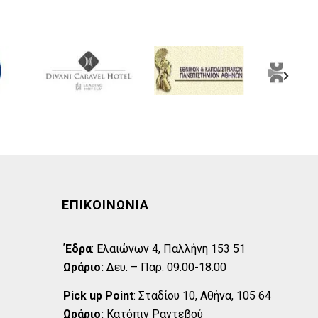
ΕΠΙΚΟΙΝΩΝΊΑ
Έδρα
:
Eλαιώνων 4, Παλλήνη 153 51
Ωράριο:
Δευ. – Παρ. 09.00-18.00
Pick up Point
:
Σταδίου 10, Αθήνα, 105 64
Ωράριο:
Κατόπιν Ραντεβού