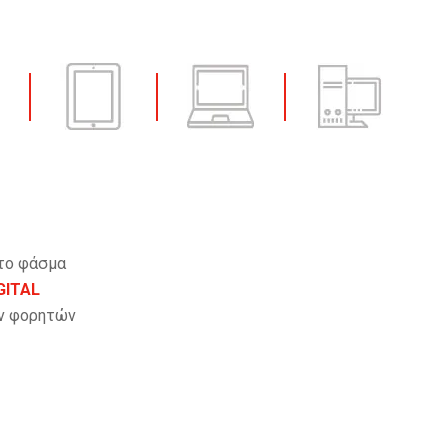
 το φάσμα
GITAL
ν φορητών