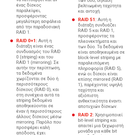
των δύο, δηλαδή
ένας δίσκος
βελτιωμένη ταχύτητα
παραλείψει,
και αντοχή.
προσφέροντας
RAID 51:
Αυτή η
μεγαλύτερη ασφάλεια
διάταξη συνδυάζει
από την παραδοσιακή
RAID 5 και RAID 1,
RAID 1.
προσφέροντας τα
RAID 0+1:
Αυτή η
πλεονεκτήματα και
διάταξη είναι ένας
των δύο. Τα δεδομένα
συνδυασμός του RAID
είναι αποθηκευμένα σε
0 (striping) και του
block-level striping με
RAID 1 (mirroring). Σε
παραλειπόμενη
αυτήν την περίπτωση,
πληροφορία (RAID 5),
τα δεδομένα
ενώ οι δίσκοι είναι
χωρίζονται σε δύο ή
επίσης mirrored (RAID
περισσότερους
1), παρέχοντας υψηλή
δίσκους (RAID 0), και
ταχύτητα και
στη συνέχεια αυτά τα
αξιόπιστη
striping δεδομένα
ανθεκτικότητα έναντι
αποθηκεύονται σε
αποτυχιών δίσκων.
έναν ή περισσότερους
RAID 2:
Χρησιμοποιεί
άλλους δίσκους μέσω
bit-level striping και
mirroring. Παρόλο που
απαιτεί μια ξεχωριστή
προσφέρει καλή
μονάδα για κάθε bit
απόδοση, έχει