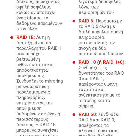
δίσκους, παρέχοντας
λιγότερο δημοφιλές
υψηλή ασφάλεια,
λόγω των
καθώς αν αποτύχει
περιορισμών του
ένας δίσκος, τα
RAID 6:
Παρόμοιο με
δεδομένα παραμένουν
το RAID 5 αλλά με
στον άλλο.
διπλή παραλειπόμενη
RAID 1E:
Αυτή η
πληροφορία,
διάταξη είναι μια
επιτρέποντας την
παραλλαγή του RAID 1
ανοχή σε δύο
που παρέχει
αποτυπώσεις δίσκων
βελτιωμένη
RAID 10 (ή RAID 1+0):
ανθεκτικότητα και
Συνδυάζει τις
αποδοτικότητα
δυνατότητες του RAID
αποθήκευσης.
0 και RAID 1,
Συνδυάζει το mirroring
παρέχοντας υψηλή
με ενσωμάτωση
ταχύτητα και
παραλειπόμενης
ανθεκτικότητα με το
πληροφορίας,
mirroring και το
επιτρέποντας την
striping.
αποθήκευση
δεδομένων σε έναν ή
RAID 50:
Συνδυάζει
περισσότερους
RAID 5 και RAID 0,
δίσκους. Η RAID 1E
παρέχοντας τα
μπορεί να συνεχίσει
πλεονεκτήματα και
να λειτουργεί και αν