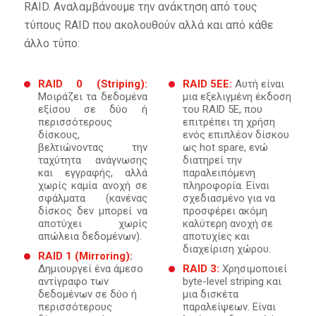
RAID. Αναλαμβάνουμε την ανάκτηση από τους
τύπους RAID που ακολουθούν αλλά και από κάθε
άλλο τύπο:
RAID 0 (Striping):
RAID 5EE:
Αυτή είναι
Μοιράζει τα δεδομένα
μια εξελιγμένη έκδοση
εξίσου σε δύο ή
του RAID 5E, που
περισσότερους
επιτρέπει τη χρήση
δίσκους,
ενός επιπλέον δίσκου
βελτιώνοντας την
ως hot spare, ενώ
ταχύτητα ανάγνωσης
διατηρεί την
και εγγραφής, αλλά
παραλειπόμενη
χωρίς καμία ανοχή σε
πληροφορία. Είναι
σφάλματα (κανένας
σχεδιασμένο για να
δίσκος δεν μπορεί να
προσφέρει ακόμη
αποτύχει χωρίς
καλύτερη ανοχή σε
απώλεια δεδομένων).
αποτυχίες και
διαχείριση χώρου.
RAID 1 (Mirroring):
Δημιουργεί ένα άμεσο
RAID 3:
Χρησιμοποιεί
αντίγραφο των
byte-level striping και
δεδομένων σε δύο ή
μια δισκέτα
περισσότερους
παραλείψεων. Είναι