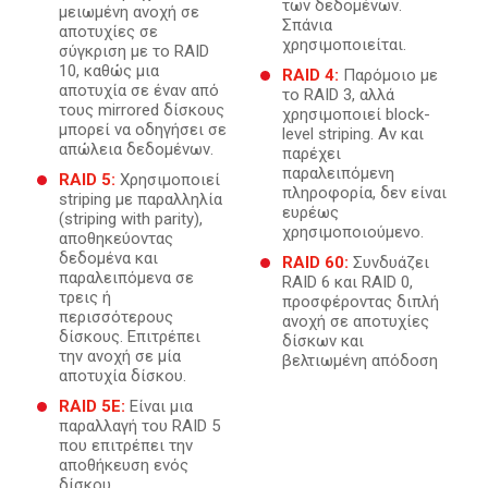
των δεδομένων.
μειωμένη ανοχή σε
Σπάνια
αποτυχίες σε
χρησιμοποιείται.
σύγκριση με το RAID
10, καθώς μια
RAID 4:
Παρόμοιο με
αποτυχία σε έναν από
το RAID 3, αλλά
τους mirrored δίσκους
χρησιμοποιεί block-
μπορεί να οδηγήσει σε
level striping. Αν και
απώλεια δεδομένων.
παρέχει
παραλειπόμενη
RAID 5:
Χρησιμοποιεί
πληροφορία, δεν είναι
striping με παραλληλία
ευρέως
(striping with parity),
χρησιμοποιούμενο.
αποθηκεύοντας
δεδομένα και
RAID 60:
Συνδυάζει
παραλειπόμενα σε
RAID 6 και RAID 0,
τρεις ή
προσφέροντας διπλή
περισσότερους
ανοχή σε αποτυχίες
δίσκους. Επιτρέπει
δίσκων και
την ανοχή σε μία
βελτιωμένη απόδοση
αποτυχία δίσκου.
RAID 5E:
Είναι μια
παραλλαγή του RAID 5
που επιτρέπει την
αποθήκευση ενός
δίσκου