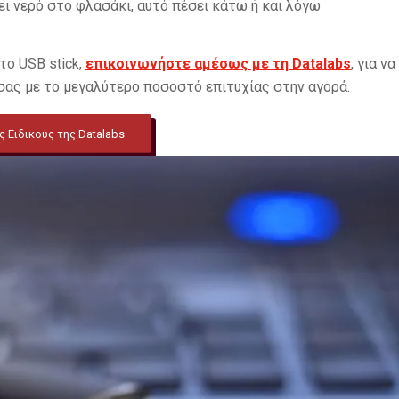
ει νερό στο φλασάκι, αυτό πέσει κάτω ή και λόγω
το USB stick,
επικοινωνήστε αμέσως με τη Datalabs
, για να
σας με το μεγαλύτερο ποσοστό επιτυχίας στην αγορά.
 Ειδικούς της Datalabs