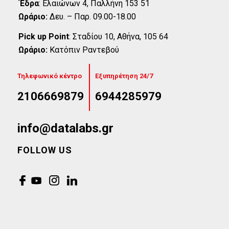
Έδρα
:
Eλαιώνων 4, Παλλήνη 153 51
Ωράριο:
Δευ. – Παρ. 09.00-18.00
Pick up Point
:
Σταδίου 10, Αθήνα, 105 64
Ωράριο:
Κατόπιν Ραντεβού
Τηλεφωνικό κέντρο
Εξυπηρέτηση 24/7
2106669879
6944285979
info@datalabs.gr
FOLLOW US