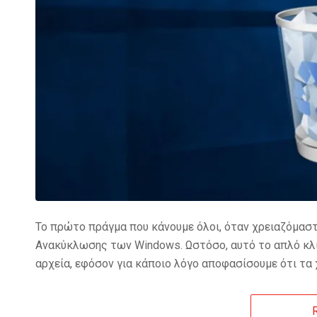
Το πρώτο πράγμα που κάνουμε όλοι, όταν χρειαζόμαστ
Ανακύκλωσης των Windows. Ωστόσο, αυτό το απλό κλι
αρχεία, εφόσον για κάποιο λόγο αποφασίσουμε ότι τα 