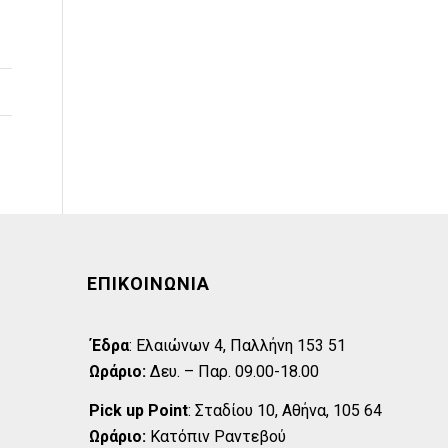
ΕΠΙΚΟΙΝΩΝΊΑ
Έδρα
:
Eλαιώνων 4, Παλλήνη 153 51
Ωράριο:
Δευ. – Παρ. 09.00-18.00
Pick up Point
:
Σταδίου 10, Αθήνα, 105 64
Ωράριο:
Κατόπιν Ραντεβού