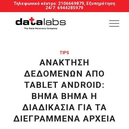
Τηλεφωνικό κέντρο:
2106669879
, Εξυπηρέτηση
24/7
:
6944285979
TIPS
ΑΝΆΚΤΗΣΗ
ΔΕΔΟΜΈΝΩΝ ΑΠΌ
TABLET ANDROID:
ΒΉΜΑ ΒΉΜΑ Η
ΔΙΑΔΙΚΑΣΊΑ ΓΙΑ ΤΑ
ΔΙΕΓΡΑΜΜΈΝΑ ΑΡΧΕΊΑ