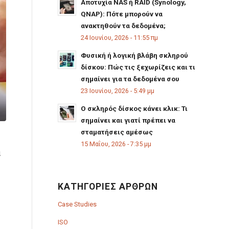
Αποτυχία NAS ή RAID (Synology,
QNAP): Πότε μπορούν να
ανακτηθούν τα δεδομένα;
24 Ιουνίου, 2026 - 11:55 πμ
Φυσική ή λογική βλάβη σκληρού
δίσκου: Πώς τις ξεχωρίζεις και τι
σημαίνει για τα δεδομένα σου
23 Ιουνίου, 2026 - 5:49 μμ
Ο σκληρός δίσκος κάνει κλικ: Τι
σημαίνει και γιατί πρέπει να
σταματήσεις αμέσως
15 Μαΐου, 2026 - 7:35 μμ
α
ΚΑΤΗΓΟΡΊΕΣ ΆΡΘΡΩΝ
Case Studies
ISO