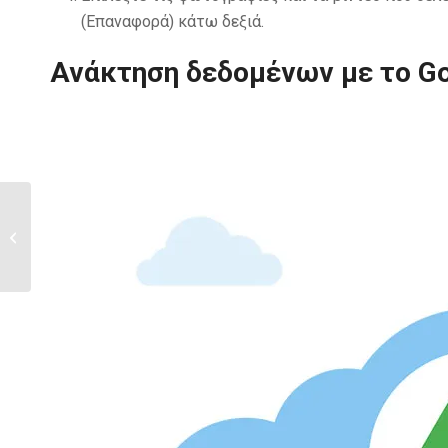
(Επαναφορά) κάτω δεξιά.
Ανάκτηση δεδομένων με το Go
Πώς να κάνετε back up
με Google Photos σε
υπολογιστή,...